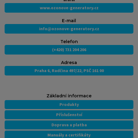
www.ozonove-generatory.cz
E-mail
info@ozonove-generatory.cz
Telefon
(+420) 731 204 206
Adresa
Praha 6, Radčina 497/22, PSČ 161 00
Základní informace
Produkty
Příslušenství
Doprava a platba
Manuály a certifikáty