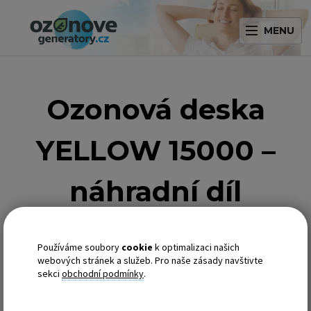
MENU
Ozonová deska
YELLOW 15000 –
náhradní díl
Zeptejte se
Náhradní ozónová deska pro
Používáme soubory
cookie
k optimalizaci našich
generátor ozonu YELLOW 15000.
webových stránek a služeb. Pro naše zásady navštivte
Životnost desek je přibližně 5000 hodin provozu.
sekci
obchodní podmínky
.
Vyměnitelná zásahem dovnitř přístroje.
Při výměně dodržujte všechna bezpečnostní opatření. Nebezpečí