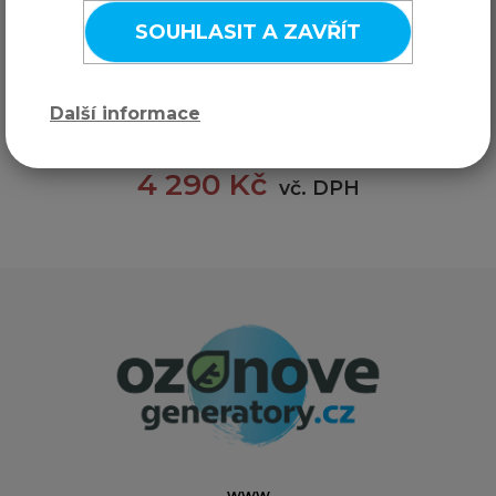
úrazu.
SOUHLASIT A ZAVŘÍT
KOUPIT
Další informace
3 545 Kč
bez DPH
4 290 Kč
vč. DPH
www