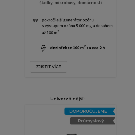
školky, mikrobusy, domácnosti
pokročilejší generátor ozónu
s výstupem ozónu 5 000 mg a dosahem
2
až 100 m
2
dezinfekce 100 m
za cca 2 h
ZJISTIT VÍCE
Univerzálnější:
DOPORUČUJEME
Průmyslový