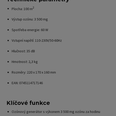
2
Plocha: 100 m
Výstup ozónu: 3 500 mg
Spotřeba energie: 60 W
Vstupní napětí: 110-230V/50-60Hz
Hlučnost: 35 dB
Hmotnost: 2,3 kg
Rozměry: 220 x 170 x 160 mm
EAN: 0745114717146
Klíčové funkce
Ozónový generátor s výkonem 3 500 mg ozónu za hodinu