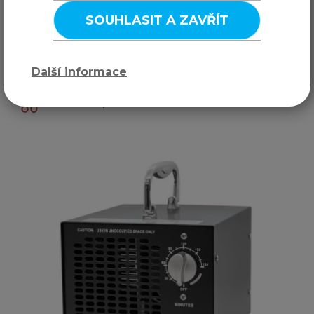
SOUHLASIT A ZAVŘÍT
Nedostupné
Pro instituce možná objednávka se
Další informace
splatností
Záruční i pozáruční servis zaručen