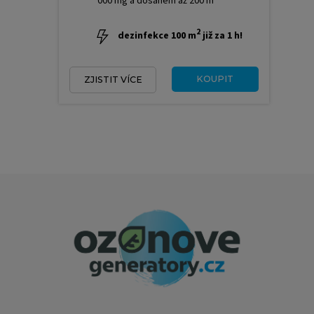
2
dezinfekce 100 m
již za 1 h!
KOUPIT
ZJISTIT VÍCE