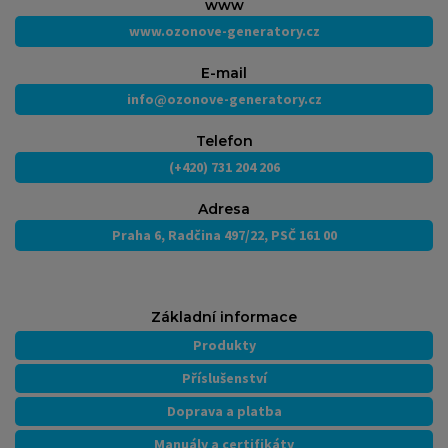
www
www.ozonove-generatory.cz
E-mail
info@ozonove-generatory.cz
Telefon
(+420) 731 204 206
Adresa
Praha 6, Radčina 497/22, PSČ 161 00
Základní informace
Produkty
Příslušenství
Doprava a platba
Manuály a certifikáty