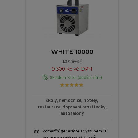
WHITE 10000
12 990 Kč
9 300 Kč vč. DPH
Skladem >5 ks (dodání zítra)
školy, nemocnice, hotely,
restaurace, dopravní prostředky,
autosalony
komerční generátor s výstupem 10
2
000 mg a dosahem až 200 m